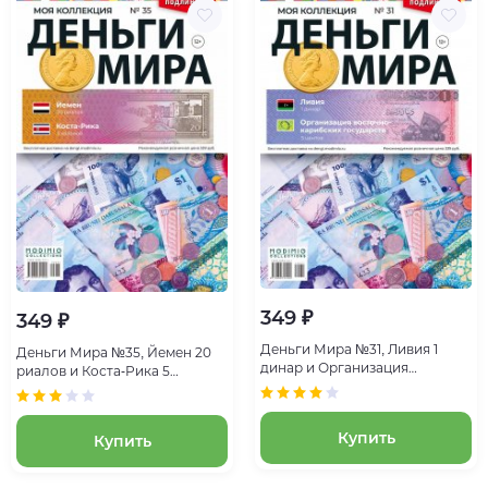
349 ₽
349 ₽
Деньги Мира №31, Ливия 1
Деньги Мира №35, Йемен 20
динар и Организация
риалов и Коста-Рика 5
восточно-карибских
колонов
государств 5 центов
Купить
Купить