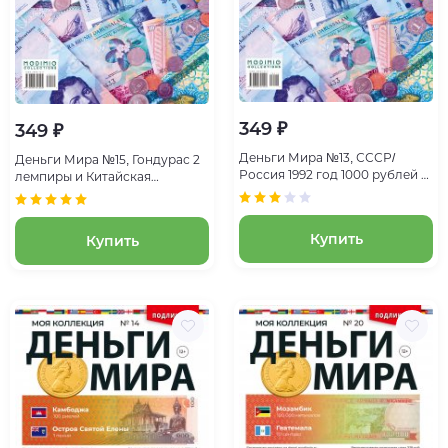
349 ₽
349 ₽
Деньги Мира №13, СССР/
Деньги Мира №15, Гондурас 2
Россия 1992 год 1000 рублей и
лемпиры и Китайская
Южная Корея 10 вон
республика 1/2 нового
тайваньского доллара
Купить
Купить