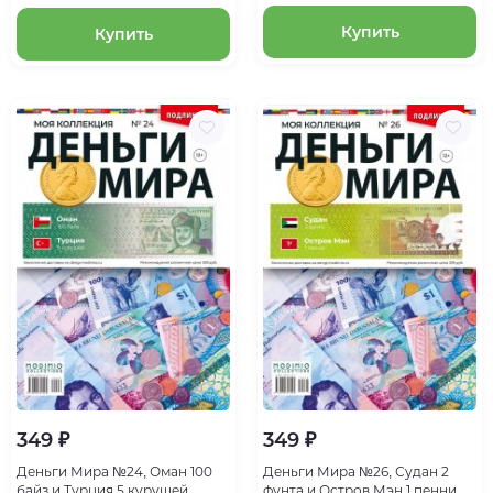
Купить
Купить
349 ₽
349 ₽
Деньги Мира №24, Оман 100
Деньги Мира №26, Судан 2
байз и Турция 5 курушей
фунта и Остров Мэн 1 пенни