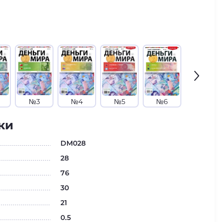
№3
№4
№5
№6
№7
ки
DM028
28
76
30
21
0.5