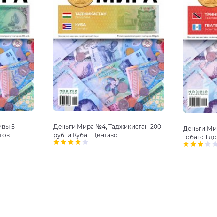
ивы 5
Деньги Мира №4, Таджикистан 200
Деньги Ми
тов
руб. и Куба 1 Центаво
Тобаго 1 д
центов