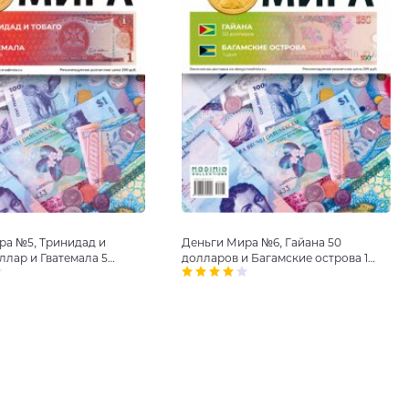
ра №5, Тринидад и
Деньги Мира №6, Гайана 50
оллар и Гватемала 5
долларов и Багамские острова 1
цент