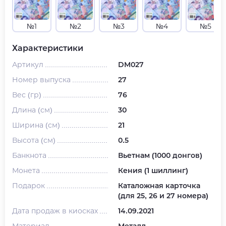
№1
№2
№3
№4
№5
Характеристики
Артикул
DM027
Номер выпуска
27
Вес (гр)
76
Длина (см)
30
Ширина (см)
21
Высота (см)
0.5
Банкнота
Вьетнам (1000 донгов)
Монета
Кения (1 шиллинг)
Подарок
Каталожная карточка
(для 25, 26 и 27 номера)
Дата продаж в киосках
14.09.2021
Материал
Металл