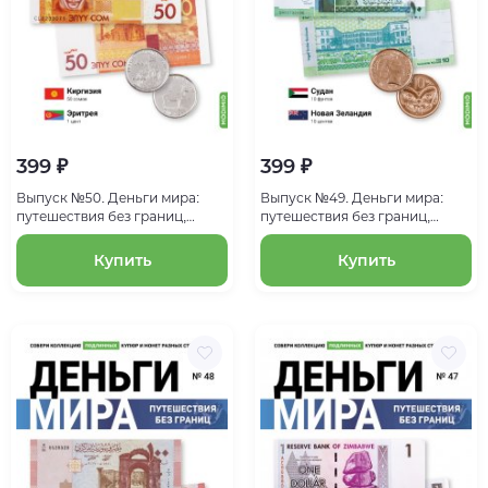
399 ₽
399 ₽
Выпуск №50. Деньги мира:
Выпуск №49. Деньги мира:
путешествия без границ,
путешествия без границ,
банкнота 50 сомов
банкнота 10 фунтов (Судан),
(Киргизская Республика),
монета 10 центов (Новая
Купить
Купить
монета 1 цент (Эритрея)
Зеландия)