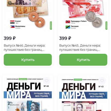
399 ₽
399 ₽
Выпуск №46. Деньги мира:
Выпуск №45. Деньги мира:
путешествия без границ,
путешествия без границ,
банкнота 1 фунт (Египет),
банкнота 1 доллар (Тринидад
монета 5 сентимо
и Тобаго), монета 50 центов
Купить
Купить
(Филиппины)
(Танзания)