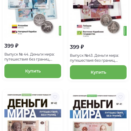
399 ₽
399 ₽
Выпуск № 44. Деньги мира:
Выпуск №43. Деньги мира:
путешествия без границ,
путешествия без границ,
банкнота 2000 песо
банкнота 5 долларов
(Колумбия), монета 50 лум
(Либерия), монета 10 центов
Купить
Купить
(Нагорный Карабах)
(Организация Восточно-
Карибских государств)