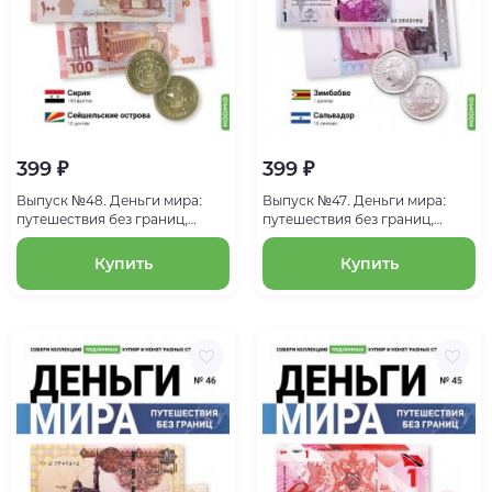
399 ₽
399 ₽
Выпуск №48. Деньги мира:
Выпуск №47. Деньги мира:
путешествия без границ,
путешествия без границ,
банкнота 100 фунтов (Сирия),
банкнота 1 доллар (Зимбабве),
монета 10 центов
монета 10 сентаво (Сальвадор)
Купить
Купить
(Сейшельские острова)