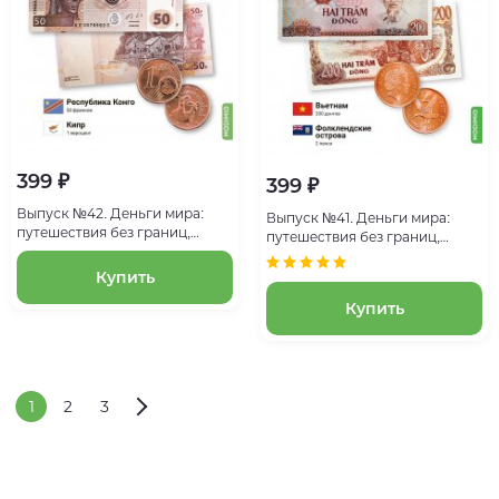
399 ₽
399 ₽
Выпуск №42. Деньги мира:
Выпуск №41. Деньги мира:
путешествия без границ,
путешествия без границ,
банкнота 50 франков
банкнота 200 донгов
(Республика Конго), монета 1
(Вьетнам), монета 2 пенса
Купить
евроцент (Кипр)
(Фолклендские острова)
Купить
1
2
3