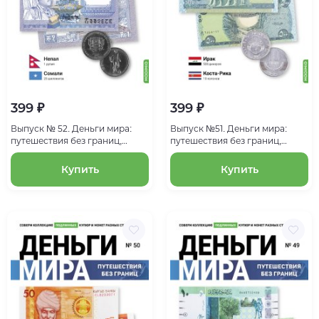
399 ₽
399 ₽
Выпуск № 52. Деньги мира:
Выпуск №51. Деньги мира:
путешествия без границ,
путешествия без границ,
банкнота 1 рупия (Непал),
банкнота 500 динаров (Ирак),
монета 25 шиллингов
монета 10 колонов (Коста-
Купить
Купить
(Сомали)
Рика)