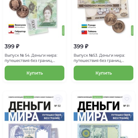
399 ₽
399 ₽
Выпуск № 54. Деньги мира:
Выпуск №53. Деньги мира:
путешествия без границ,
путешествия без границ,
банкнота 5000 боливаров
банкнота 500 франков
(Венесуэла), монета 2 пенса
(Руанда), монета 1 новый
Купить
Купить
(Гибралтар)
доллар (Тайвань)