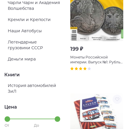
Чарли Чарм и Академия
Волшебства
Кремли и Крепости
Наши Автобусы
Легендарные
грузовики СССР
199 ₽
Монеты Российской
Деньги мира
империи. Выпуск №1: Рубль
1714 года. Эпоха Петра I
Книги
История автомобилей
ЗиЛ
Цена
От
До