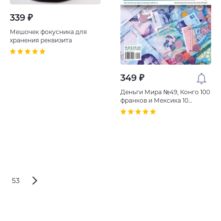
339 ₽
Мешочек фокусника для
хранения реквизита
349 ₽
Деньги Мира №49, Конго 100
франков и Мексика 10
сентаво
53