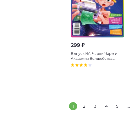
299 ₽
Выпуск №1: Чарли Чарм и
Академия Волшебства,
Бумага превратилась в
деньги
1
2
3
4
5
...