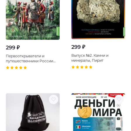
299 ₽
299 ₽
Выпуск №2. Камни и
Первооткрыватели и
минералы, Пирит
путешественники России
№1, Ермак Тимофеевич