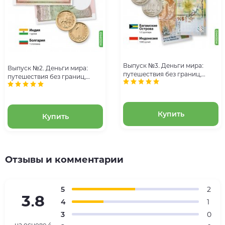
Выпуск №3. Деньги мира:
Выпуск №2. Деньги мира:
путешествия без границ,
путешествия без границ,
банкнота 1/2 доллара
банкнота 1 рупия (Индия) и
(Багамы) и монета 10 курушей
монета 1 стотинка (Болгария)
(Турция)
Купить
Купить
Отзывы и комментарии
5
2
3.8
4
1
3
0
на основе
4