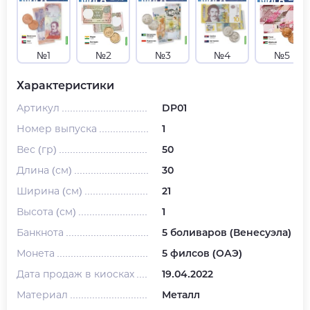
№1
№2
№3
№4
№5
Характеристики
Артикул
DP01
Номер выпуска
1
Вес (гр)
50
Длина (см)
30
Ширина (см)
21
Высота (см)
1
Банкнота
5 боливаров (Венесуэла)
Монета
5 филсов (ОАЭ)
Дата продаж в киосках
19.04.2022
Материал
Металл