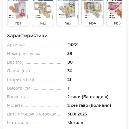
№1
№2
№3
№4
№5
Характеристики
Артикул
DP39
Номер выпуска
39
Вес (гр)
80
Длина (см)
30
Ширина (см)
21
Высота (см)
1
Банкнота
2 таки (Бангладеш)
Монета
2 сентаво (Боливия)
Дата продаж в киосках
31.01.2023
Материал
Металл