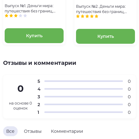
Выпуск №1. Деньги мира:
Выпуск №2. Деньги мира:
путешествия без границ,
путешествия без границ,
банкнота 5 боливаров
банкнота 1 рупия (Индия) и
(Венесуэла), монета 5 филсов
монета 1 стотинка (Болгария)
(ОАЭ)
Купить
Купить
Отзывы и комментарии
5
0
0
4
0
3
0
на основе
0
2
0
оценок
1
0
Все
Отзывы
Комментарии