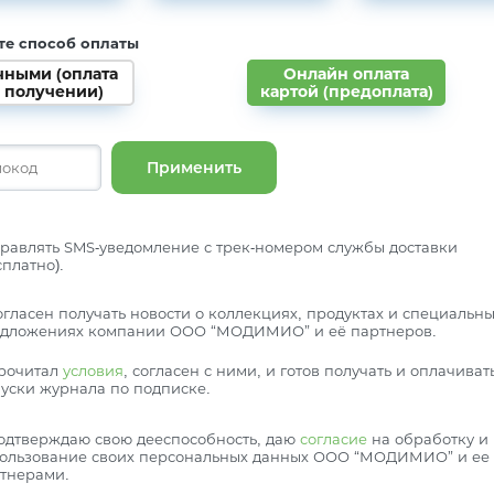
те способ оплаты
чными (оплата
Онлайн оплата
 получении)
картой (предоплата)
Применить
равлять SMS-уведомление с трек-номером службы доставки
сплатно).
огласен получать новости о коллекциях, продуктах и специальн
дложениях компании ООО “МОДИМИО” и её партнеров.
рочитал
условия
, согласен с ними, и готов получать и оплачиват
уски журнала по подписке.
одтверждаю свою дееспособность, даю
согласие
на обработку и
ользование своих персональных данных ООО “МОДИМИО” и ее
тнерами.