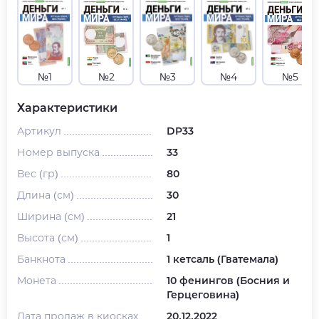
№1
№2
№3
№4
№5
Характеристики
Артикул
DP33
Номер выпуска
33
Вес (гр)
80
Длина (см)
30
Ширина (см)
21
Высота (см)
1
Банкнота
1 кетсаль (Гватемала)
Монета
10 фенингов (Босния и
Герцеговина)
Дата продаж в киосках
20.12.2022