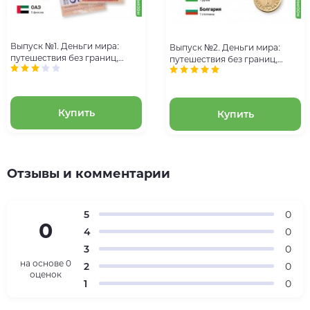
Выпуск №1. Деньги мира:
Выпуск №2. Деньги мира:
путешествия без границ,
путешествия без границ,
банкнота 5 боливаров
банкнота 1 рупия (Индия) и
(Венесуэла), монета 5 филсов
монета 1 стотинка (Болгария)
(ОАЭ)
Купить
Купить
Отзывы и комментарии
5
0
0
4
0
3
0
на основе
0
2
0
оценок
1
0