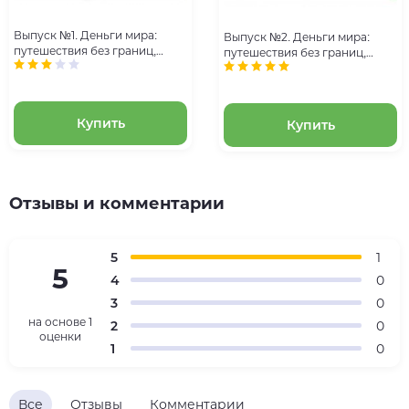
Выпуск №1. Деньги мира:
Выпуск №2. Деньги мира:
путешествия без границ,
путешествия без границ,
банкнота 5 боливаров
банкнота 1 рупия (Индия) и
(Венесуэла), монета 5 филсов
монета 1 стотинка (Болгария)
(ОАЭ)
Купить
Купить
Отзывы и комментарии
5
1
5
4
0
3
0
на основе
1
2
0
оценки
1
0
Все
Отзывы
Комментарии