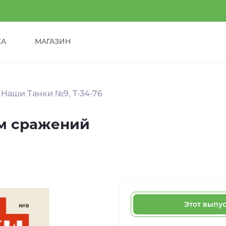
КА
МАГАЗИН
Наши Танки №9, T-34-76
ом сражений
Этот выпу