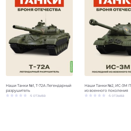
Наши Танки №1, Т-72А Легендарный
Наши Танки №2, ИС-3М 
разрушитель
из военного поколения
4 отзыва
4 отзыва