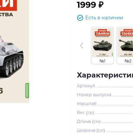
1999 ₽
Есть в наличии
№1
№2
Характеристи
Артикул
Номер выпуска
Масштаб
Вес (гр)
Длина (см)
Ширина (см)