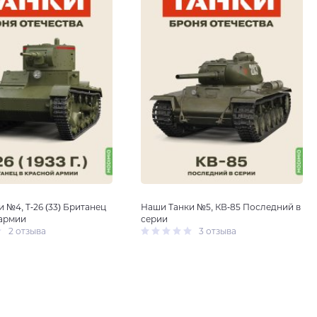
 №4, T-26 (33) Британец
Наши Танки №5, КВ-85 Последний в
 армии
серии
2 отзыва
3 отзыва