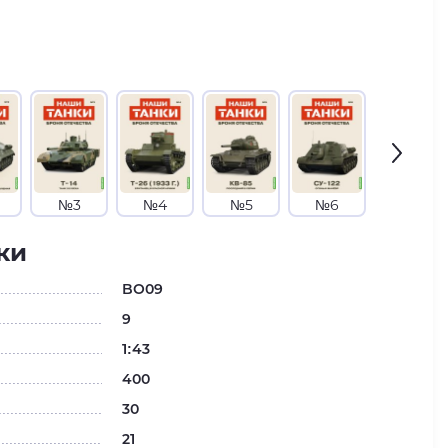
№3
№4
№5
№6
№7
ки
BO09
9
1:43
400
30
21