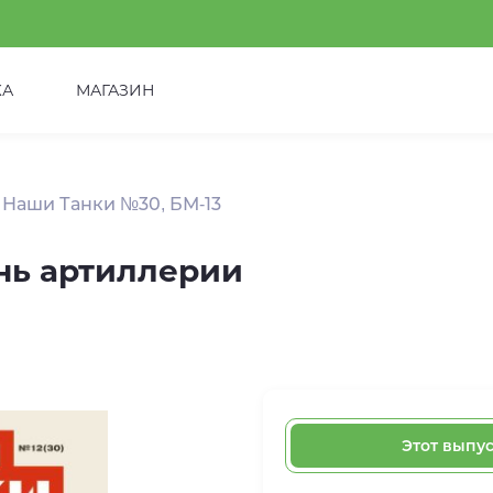
КА
МАГАЗИН
Наши Танки №30, БМ-13
нь артиллерии
Этот выпу