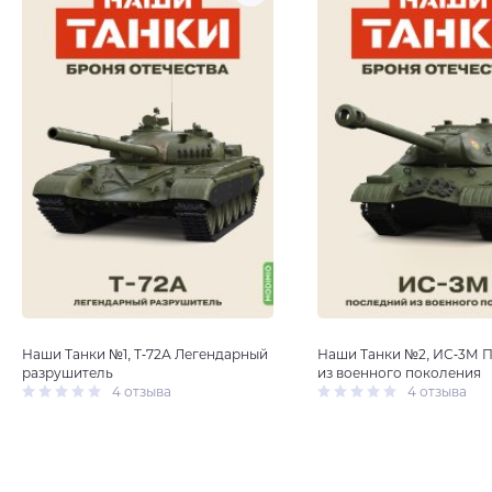
Наши Танки №1, Т-72А Легендарный
Наши Танки №2, ИС-3М 
разрушитель
из военного поколения
4 отзыва
4 отзыва