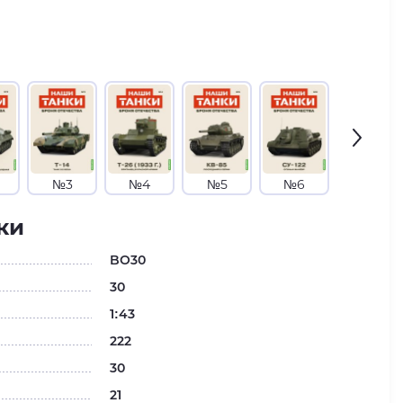
№3
№4
№5
№6
№7
ки
BO30
30
1:43
222
30
21