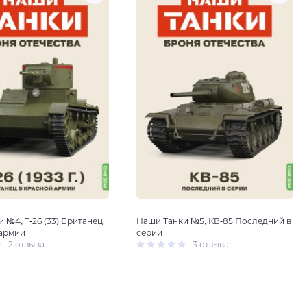
 №4, T-26 (33) Британец
Наши Танки №5, КВ-85 Последний в
 армии
серии
2 отзыва
3 отзыва