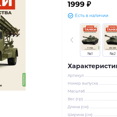
1999 ₽
Есть в наличии
№1
№2
Характеристи
Артикул
Номер выпуска
Масштаб
Вес (гр)
Длина (см)
Ширина (см)