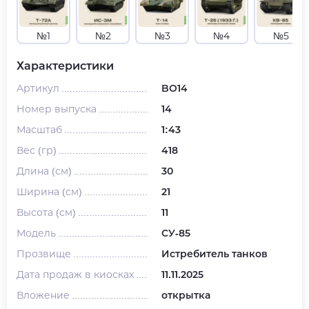
№1
№2
№3
№4
№5
Характеристики
Артикул
BO14
Номер выпуска
14
Масштаб
1:43
Вес (гр)
418
Длина (см)
30
Ширина (см)
21
Высота (см)
11
Модель
СУ-85
Прозвище
Истребитель танков
Дата продаж в киосках
11.11.2025
Вложение
открытка