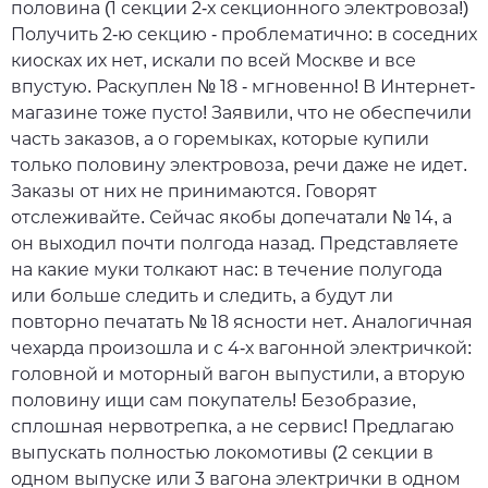
половина (1 секции 2-х секционного электровоза!)
Получить 2-ю секцию - проблематично: в соседних
киосках их нет, искали по всей Москве и все
впустую. Раскуплен № 18 - мгновенно! В Интернет-
магазине тоже пусто! Заявили, что не обеспечили
часть заказов, а о горемыках, которые купили
только половину электровоза, речи даже не идет.
Заказы от них не принимаются. Говорят
отслеживайте. Сейчас якобы допечатали № 14, а
он выходил почти полгода назад. Представляете
на какие муки толкают нас: в течение полугода
или больше следить и следить, а будут ли
повторно печатать № 18 ясности нет. Аналогичная
чехарда произошла и с 4-х вагонной электричкой:
головной и моторный вагон выпустили, а вторую
половину ищи сам покупатель! Безобразие,
сплошная нервотрепка, а не сервис! Предлагаю
выпускать полностью локомотивы (2 секции в
одном выпуске или 3 вагона электрички в одном