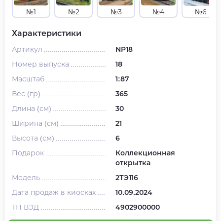
№1
№2
№3
№4
№6
Характеристики
Артикул
NP18
Номер выпуска
18
Масштаб
1:87
Вес (гр)
365
Длина (см)
30
Ширина (см)
21
Высота (см)
6
Подарок
Коллекционная
открытка
Модель
2ТЭ116
Дата продаж в киосках
10.09.2024
ТН ВЭД
4902900000