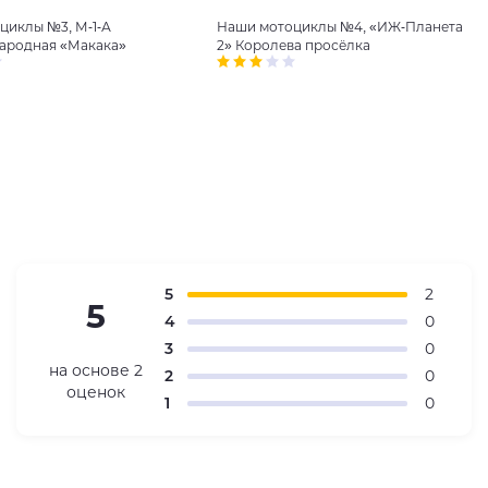
циклы №3, М-1-А
Наши мотоциклы №4, «ИЖ-Планета
Народная «Макака»
2» Королева просёлка
5
2
5
4
0
3
0
на основе
2
2
0
оценок
1
0