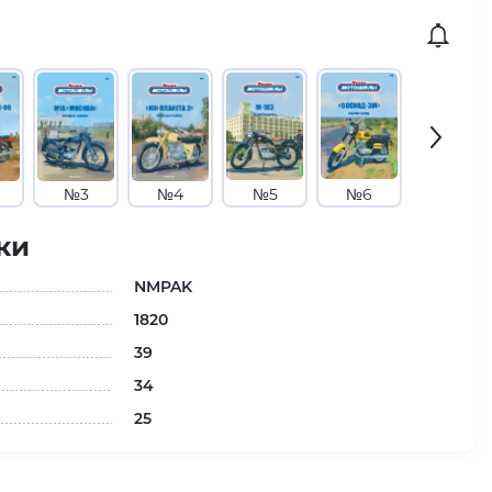
№3
№4
№5
№6
№7
ки
NMPAK
1820
39
34
25