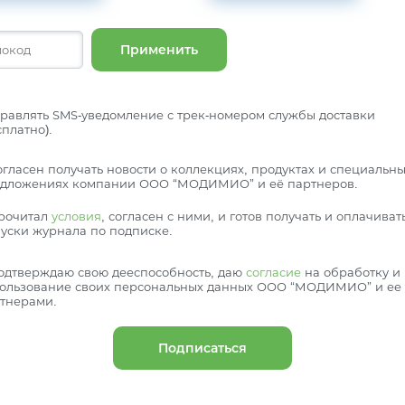
Применить
равлять SMS-уведомление с трек-номером службы доставки
сплатно).
огласен получать новости о коллекциях, продуктах и специальн
дложениях компании ООО “МОДИМИО” и её партнеров.
рочитал
условия
, согласен с ними, и готов получать и оплачиват
уски журнала по подписке.
одтверждаю свою дееспособность, даю
согласие
на обработку и
ользование своих персональных данных ООО “МОДИМИО” и ее
тнерами.
Подписаться