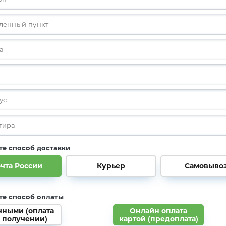
е способ доставки
чта России
Курьер
Самовыво
те способ оплаты
чными (оплата
Онлайн оплата
 получении)
картой (предоплата)