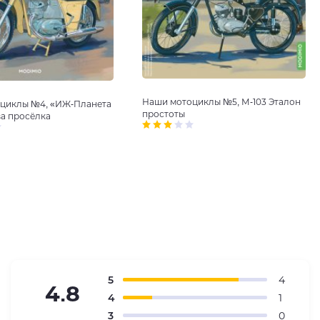
Наши мотоциклы №5, М-103 Эталон
циклы №4, «ИЖ-Планета
простоты
ва просёлка
5
4
4.8
4
1
3
0