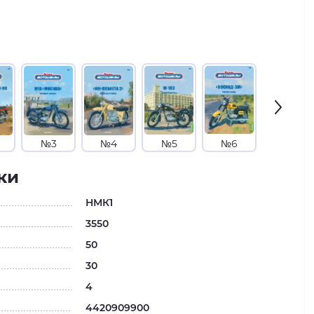
№3
№4
№5
№6
№7
ки
НМК1
3550
50
30
4
4420909900