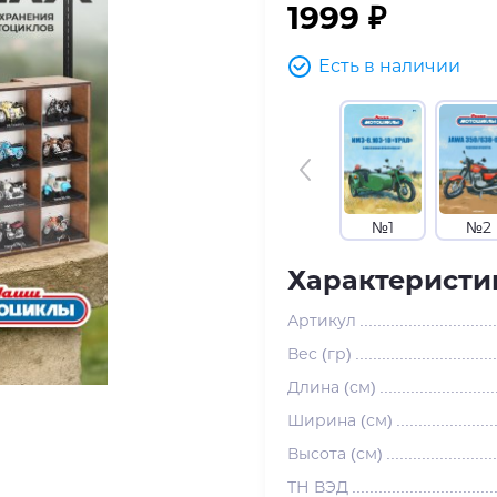
1999 ₽
Есть в наличии
№1
№2
Характеристи
Артикул
Вес (гр)
Длина (см)
Ширина (см)
Высота (см)
ТН ВЭД