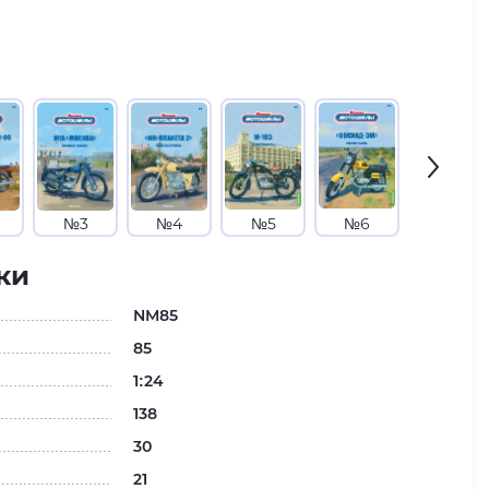
№3
№4
№5
№6
№7
ки
NM85
85
1:24
138
30
21