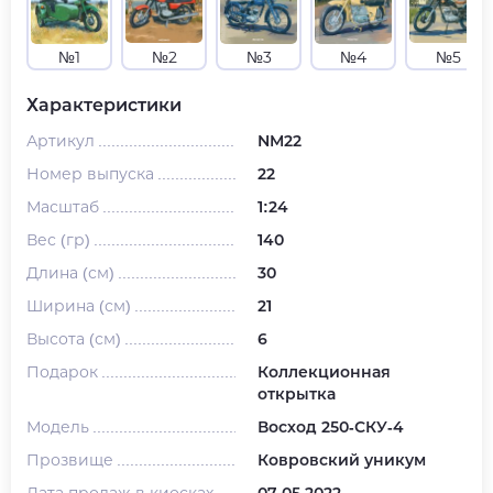
№1
№2
№3
№4
№5
Характеристики
Артикул
NM22
Номер выпуска
22
Масштаб
1:24
Вес (гр)
140
Длина (см)
30
Ширина (см)
21
Высота (см)
6
Подарок
Коллекционная
открытка
Модель
Восход 250-СКУ-4
Прозвище
Ковровский уникум
Дата продаж в киосках
07.05.2022