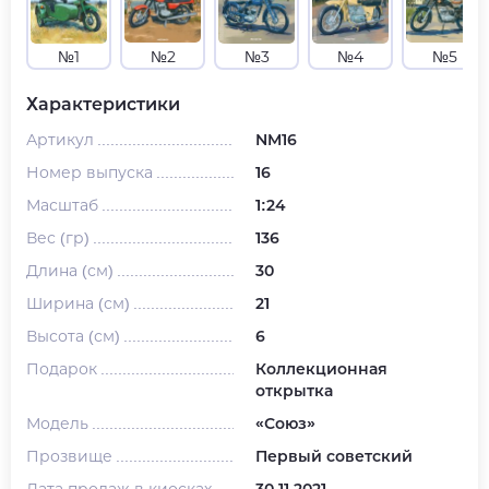
№1
№2
№3
№4
№5
Характеристики
Артикул
NM16
Номер выпуска
16
Масштаб
1:24
Вес (гр)
136
Длина (см)
30
Ширина (см)
21
Высота (см)
6
Подарок
Коллекционная
открытка
Модель
«Союз»
Прозвище
Первый советский
Дата продаж в киосках
30.11.2021