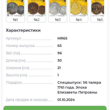
№1
№2
№3
№4
№5
Характеристики
Артикул
MR65
Номер выпуска
65
Вес (гр)
96
Длина (см)
30
Ширина (см)
21
Высота (см)
1
Подарок
Спецвыпуск: 1/6 талера
1761 года. Эпоха
Елизаветы Петровны
Дата продаж в киосках
01.10.2024