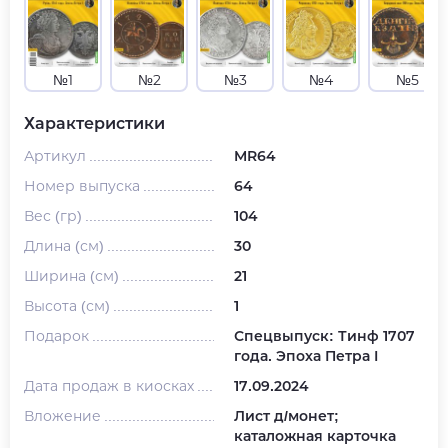
№1
№2
№3
№4
№5
Характеристики
Артикул
MR64
Номер выпуска
64
Вес (гр)
104
Длина (см)
30
Ширина (см)
21
Высота (см)
1
Подарок
Спецвыпуск: Тинф 1707
года. Эпоха Петра I
Дата продаж в киосках
17.09.2024
Вложение
Лист д/монет;
каталожная карточка