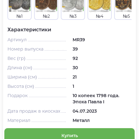
№1
№2
№3
№4
№5
Характеристики
Артикул
MR39
Номер выпуска
39
Вес (гр)
92
Длина (см)
30
Ширина (см)
21
Высота (см)
1
Подарок
10 копеек 1798 года.
Эпоха Павла I
Дата продаж в киосках
04.07.2023
Материал
Металл
Купить