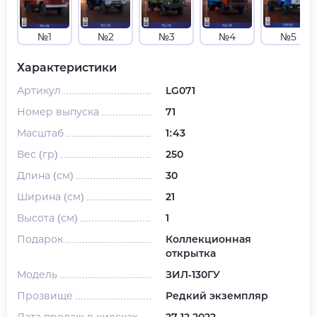
№1
№2
№3
№4
№5
Характеристики
Артикул
LG071
Номер выпуска
71
Масштаб
1:43
Вес (гр)
250
Длина (см)
30
Ширина (см)
21
Высота (см)
1
Подарок
Коллекционная
открытка
Модель
ЗИЛ-130ГУ
Прозвище
Редкий экземпляр
Дата продаж в киосках
27.12.2022