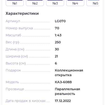
№1
№2
№3
№4
№5
Характеристики
Артикул
LG070
Номер выпуска
70
Масштаб
1:43
Вес (гр)
250
Длина (см)
30
Ширина (см)
21
Высота (см)
6
Подарок
Коллекционная
открытка
Модель
КАЗ-608В
Прозвище
Параллельная
реальность
Дата продаж в киосках
17.12.2022