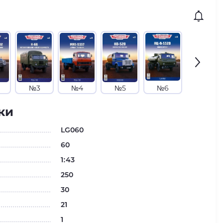
№3
№4
№5
№6
№7
ки
LG060
60
1:43
250
30
21
1