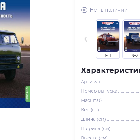
Нет в наличии
№1
№2
Характеристи
Артикул
Номер выпуска
Масштаб
Вес (гр)
Длина (см)
Ширина (см)
Высота (см)