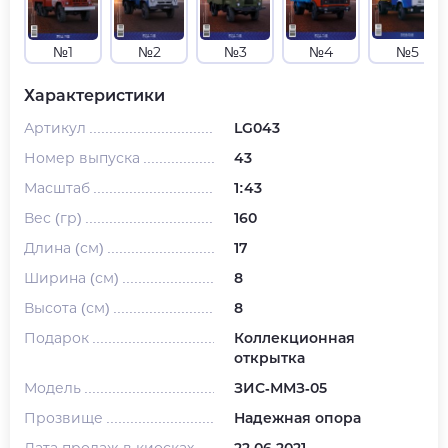
№1
№2
№3
№4
№5
Характеристики
Артикул
LG043
Номер выпуска
43
Масштаб
1:43
Вес (гр)
160
Длина (см)
17
Ширина (см)
8
Высота (см)
8
Подарок
Коллекционная
открытка
Модель
ЗИС-ММЗ-05
Прозвище
Надежная опора
Дата продаж в киосках
22.06.2021