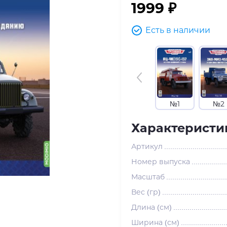
1999 ₽
Есть в наличии
№1
№2
Характеристи
Артикул
Номер выпуска
Масштаб
Вес (гр)
Длина (см)
Ширина (см)