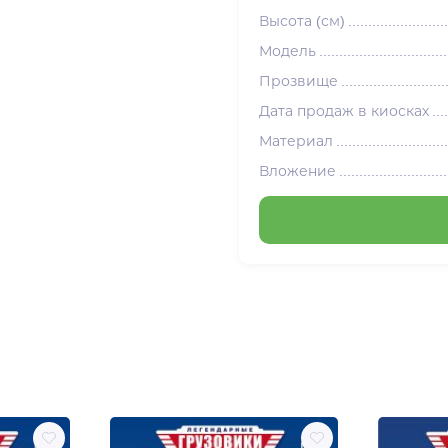
Высота (см)
Модель
Прозвище
Дата продаж в киосках
Материал
Вложение