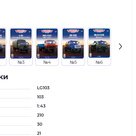
№3
№4
№5
№6
№7
ки
LG103
103
1:43
210
30
21