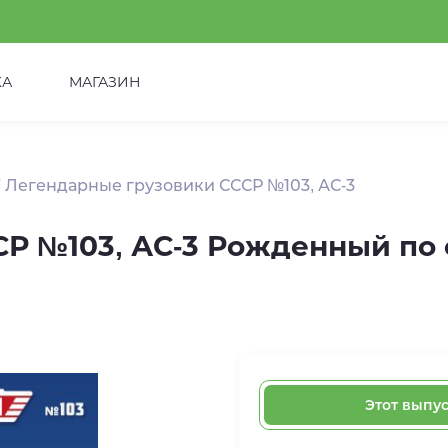
КА
МАГАЗИН
Легендарные грузовики СССР №103, АС-3
СР №103, АС-3 Рожденный по
Этот выпу