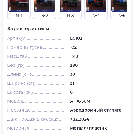
№1
№2
№3
№4
№5
Характеристики
Артикул
LG102
Номер выпуска
102
Масштаб
1:43
Вес (гр)
280
Длина (см)
30
Ширина (см)
21
Высота (см)
6
Модель
АПА-50М
Прозвище
Аэродромный стиляга
Дата продаж в киосках
7.12.2024
Материал
Металл+пластик