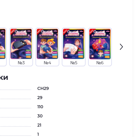
№3
№4
№5
№6
№7
ки
CH29
29
110
30
21
1