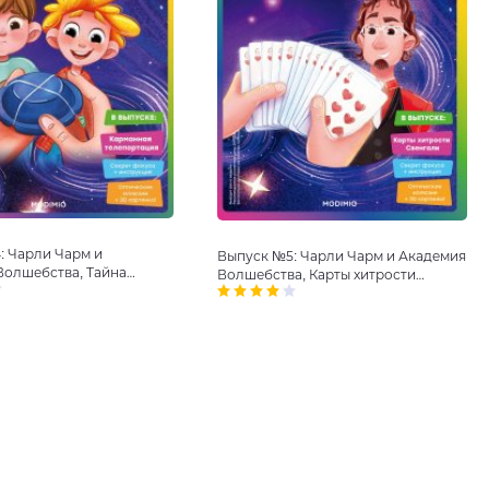
: Чарли Чарм и
Выпуск №5: Чарли Чарм и Академия
Волшебства, Тайна
Волшебства, Карты хитрости
ции раскрыта
Свенгали