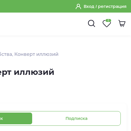
Вход
/ регистрация
0
ства, Конверт иллюзий
ерт иллюзий
ск
Подписка