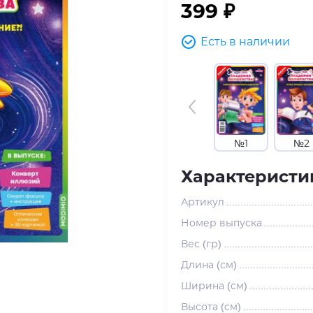
399 ₽
Есть в наличии
№1
№2
Характеристи
Артикул
Номер выпуска
Вес (гр)
Длина (см)
Ширина (см)
Высота (см)