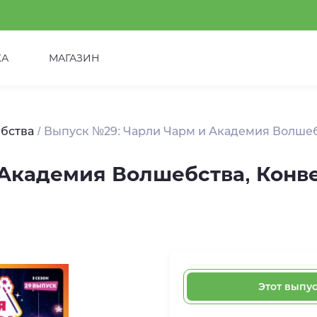
КА
МАГАЗИН
бства
Выпуск №29: Чарли Чарм и Академия Волшеб
 Академия Волшебства, Конв
Этот выпу