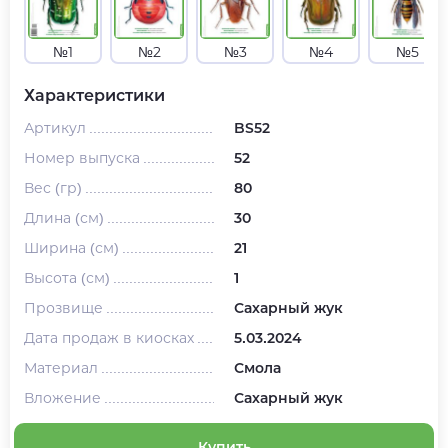
№1
№2
№3
№4
№5
Характеристики
Артикул
BS52
Номер выпуска
52
Вес (гр)
80
Длина (см)
30
Ширина (см)
21
Высота (см)
1
Прозвище
Сахарный жук
Дата продаж в киосках
5.03.2024
Материал
Смола
Вложение
Сахарный жук
Купить