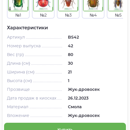
№1
№2
№3
№4
№5
Характеристики
Артикул
BS42
Номер выпуска
42
Вес (гр)
80
Длина (см)
30
Ширина (см)
21
Высота (см)
1
Прозвище
Жук-дровосек
Дата продаж в киосках
26.12.2023
Материал
Смола
Вложение
Жук-дровосек
Купить