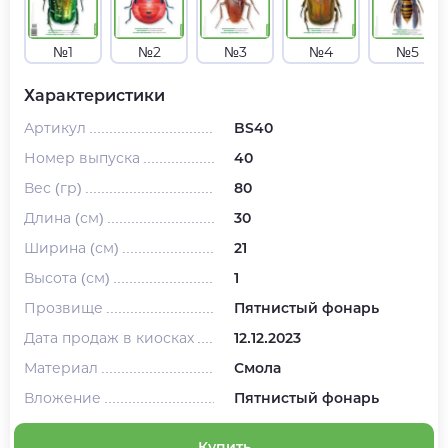
№1
№2
№3
№4
№5
Характеристики
Артикул
BS40
Номер выпуска
40
Вес (гр)
80
Длина (см)
30
Ширина (см)
21
Высота (см)
1
Прозвище
Пятнистый фонарь
Дата продаж в киосках
12.12.2023
Материал
Смола
Вложение
Пятнистый фонарь
Купить