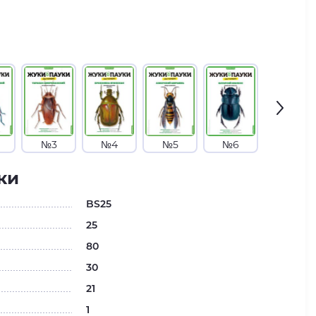
№3
№4
№5
№6
№7
ки
BS25
25
80
30
21
1