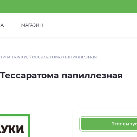
КА
МАГАЗИН
ки и пауки, Тессаратома папиллезная
 Тессаратома папиллезная
Этот выпу