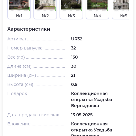
№1
№2
№3
№4
№5
Характеристики
Артикул
UR32
Номер выпуска
32
Вес (гр)
150
Длина (см)
30
Ширина (см)
21
Высота (см)
0.5
Подарок
Коллекционная
открытка Усадьба
Вернадовка
Дата продаж в киосках
13.05.2025
Вложение
Коллекционная
открытка Усадьба
Вернадовка