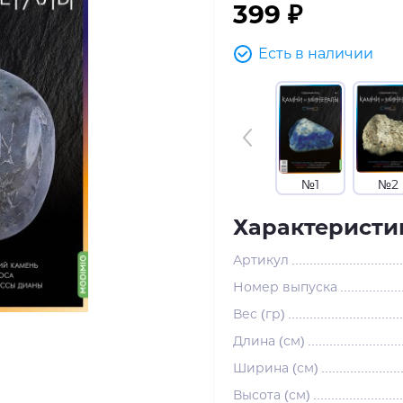
399 ₽
Есть в наличии
№1
№2
Характеристи
Артикул
Номер выпуска
Вес (гр)
Длина (см)
Ширина (см)
Высота (см)