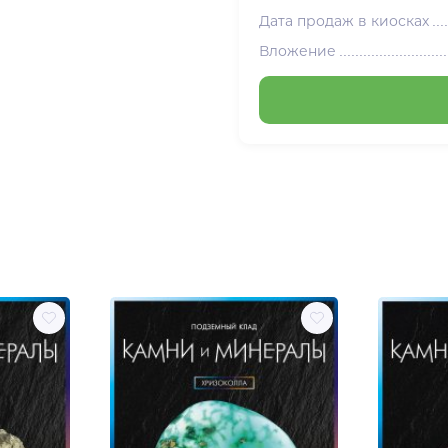
Дата продаж в киосках
Вложение