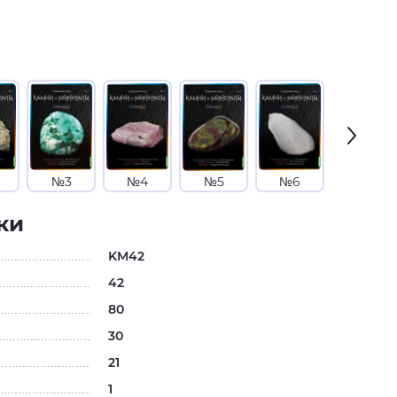
№3
№4
№5
№6
№7
ки
KM42
42
80
30
21
1