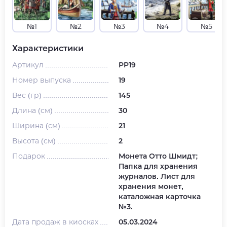
№1
№2
№3
№4
№5
Характеристики
Артикул
PP19
Номер выпуска
19
Вес (гр)
145
Длина (см)
30
Ширина (см)
21
Высота (см)
2
Подарок
Монета Отто Шмидт;
Папка для хранения
журналов. Лист для
хранения монет,
каталожная карточка
№3.
Дата продаж в киосках
05.03.2024