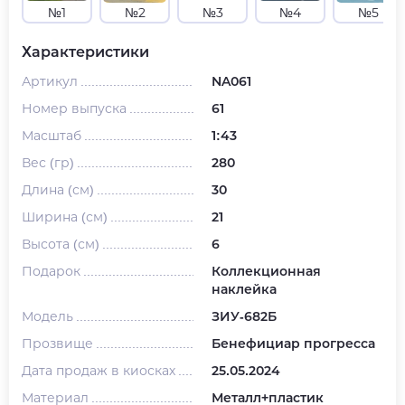
№1
№2
№3
№4
№5
Характеристики
Артикул
NA061
Номер выпуска
61
Масштаб
1:43
Вес (гр)
280
Длина (см)
30
Ширина (см)
21
Высота (см)
6
Подарок
Коллекционная
наклейка
Модель
ЗИУ-682Б
Прозвище
Бенефициар прогресса
Дата продаж в киосках
25.05.2024
Материал
Металл+пластик