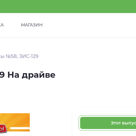
КА
МАГАЗИН
ы №58, ЗИС-129
9 На драйве
Этот выпу