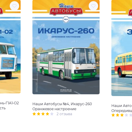
нь-Г1А1-О2
Наши Автобусы №4, Икарус-260
Наши Авто
сть
Оранжевое настроение
Опередивш
2 отзыва