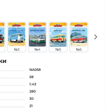
№3
№4
№5
№6
№7
ки
NA058
58
1:43
280
30
21