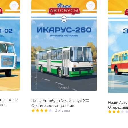
нь-Г1А1-О2
Наши Автобусы №4, Икарус-260
Наши Авто
сть
Оранжевое настроение
Опередивш
2 отзыва