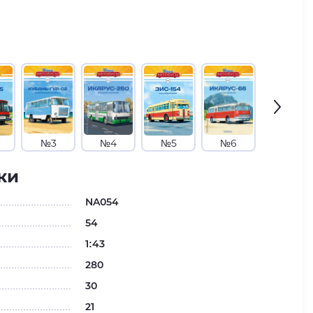
№3
№4
№5
№6
№7
ки
NA054
54
1:43
280
30
21