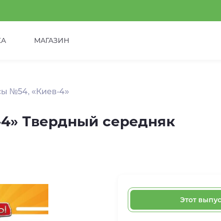
КА
МАГАЗИН
ы №54, «Киев-4»
-4» Твердный середняк
Этот выпу