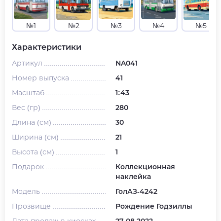
№1
№2
№3
№4
№5
Характеристики
Артикул
NA041
Номер выпуска
41
Масштаб
1:43
Вес (гр)
280
Длина (см)
30
Ширина (см)
21
Высота (см)
1
Подарок
Коллекционная
наклейка
Модель
ГолАЗ-4242
Прозвище
Рождение Годзиллы
Дата продаж в киосках
27.08.2022