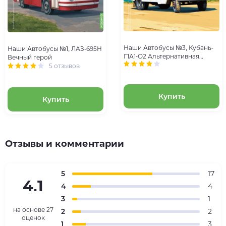
Наши Автобусы №3, Кубань-
Наши Автобусы №1, ЛАЗ-695Н
Г1А1-О2 Альтернативная
Вечный герой
реальность
5 отзывов
Купить
Купить
Отзывы и комментарии
5
17
4.1
4
4
3
1
на основе
27
2
2
оценок
1
3