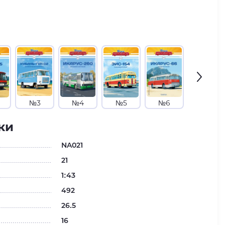
№3
№4
№5
№6
№7
ки
NA021
21
1:43
492
26.5
16