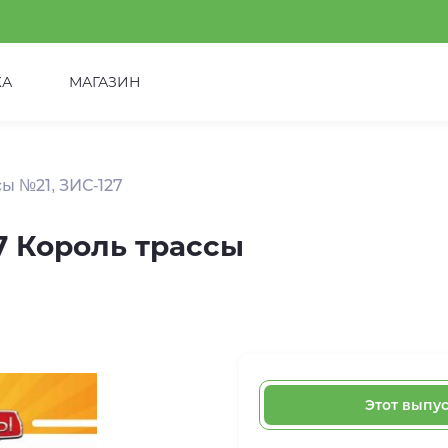
КА
МАГАЗИН
ы №21, ЗИС-127
7 Король трассы
Этот выпу