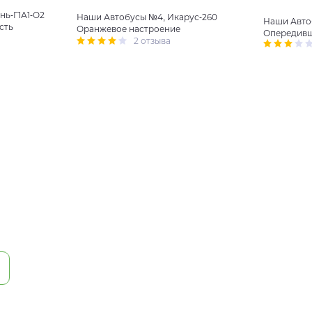
нь-Г1А1-О2
Наши Автобусы №4, Икарус-260
Наши Авто
сть
Оранжевое настроение
Опередивш
2 отзыва