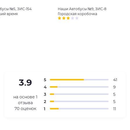
Наши Автобусы №9, ЗИС-8
бусы №5, ЗИС-154
Городская коробочка
ий время
5
41
3.9
4
9
3
5
на основе
1
2
5
отзыва
70 оценок
1
11