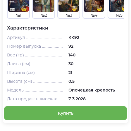
№1
№2
№3
№4
№5
Характеристики
Артикул
KK92
Номер выпуска
92
Вес (гр)
140
Длина (см)
30
Ширина (см)
21
Высота (см)
0.5
Модель
Опочецкая крепость
Дата продаж в киосках
7.3.2028
Купить