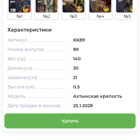
№1
№2
№3
№4
№5
Характеристики
Артикул
KK89
Номер выпуска
89
Вес (гр)
140
Длина (см)
30
Ширина (см)
21
Высота (см)
0.5
Модель
Ахтынская крепость
Дата продаж в киосках
25.1.2028
Купить