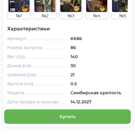
№1
№2
№3
№4
№5
Характеристики
Артикул
KK86
Номер выпуска
86
Вес (гр)
140
Длина (см)
30
Ширина (см)
21
Высота (см)
0.5
Модель
Симбирская крепость
Дата продаж в киосках
14.12.2027
Купить