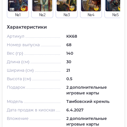
№1
№2
№3
№4
№5
Характеристики
Артикул
KK68
Номер выпуска
68
Вес (гр)
140
Длина (см)
30
Ширина (см)
21
Высота (см)
0.5
Подарок
2 дополнительные
игровые карты
Модель
Тамбовский кремль
Дата продаж в киосках
6.4.2027
Вложение
2 дополнительные
игровые карты