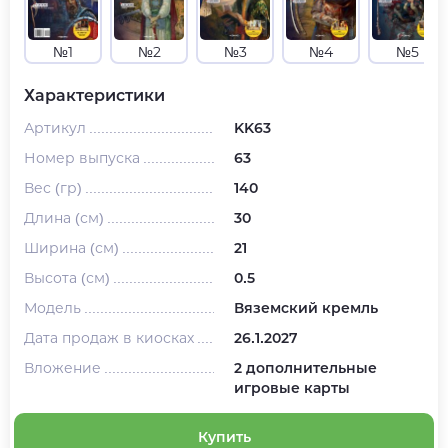
№1
№2
№3
№4
№5
Характеристики
Артикул
KK63
Номер выпуска
63
Вес (гр)
140
Длина (см)
30
Ширина (см)
21
Высота (см)
0.5
Модель
Вяземский кремль
Дата продаж в киосках
26.1.2027
Вложение
2 дополнительные
игровые карты
Купить