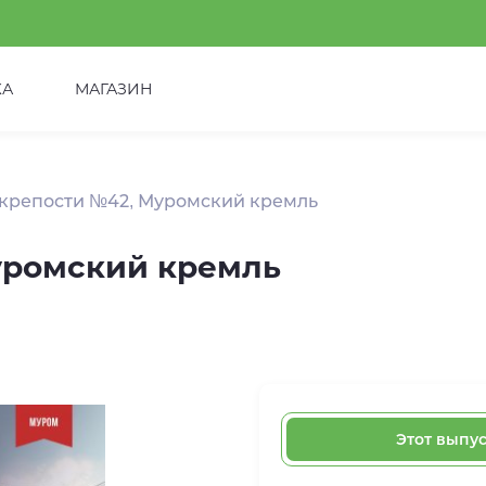
КА
МАГАЗИН
 крепости №42, Муромский кремль
уромский кремль
Этот выпу