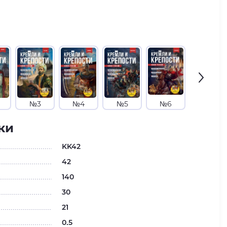
№3
№4
№5
№6
№7
ки
KK42
42
140
30
21
0.5