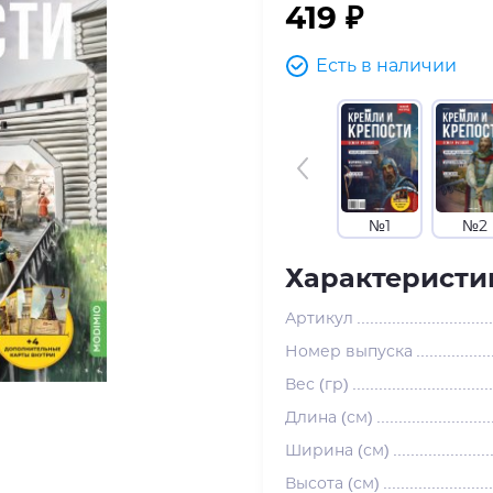
419 ₽
Есть в наличии
№1
№2
Характеристи
Артикул
Номер выпуска
Вес (гр)
Длина (см)
Ширина (см)
Высота (см)