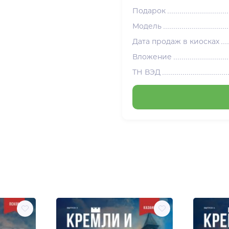
Подарок
Модель
Дата продаж в киосках
Вложение
ТН ВЭД