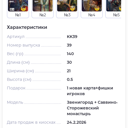
№1
№2
№3
№4
№5
Характеристики
Артикул
KK39
Номер выпуска
39
Вес (гр)
140
Длина (см)
30
Ширина (см)
21
Высота (см)
0.5
Подарок
1 новая карта+фишки
игроков
Модель
Звенигород + Саввино-
Сторожевский
монастырь
Дата продаж в киосках
24.2.2026